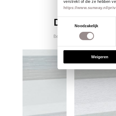
verstrekt of die ze hebben v
https://www.sunway.nl/priv
Duo rolgordi
Toestemmingsselectie
Noodzakelijk
Bekijk hieronder een selectie van 
Weigeren