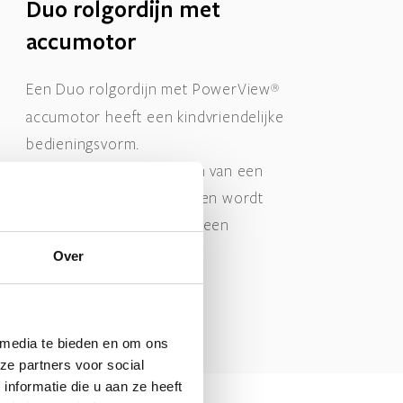
Duo rolgordijn met
accumotor
®
Een Duo rolgordijn met PowerView
accumotor heeft een kindvriendelijke
bedieningsvorm.
De accumotor is voorzien van een
radiofrequent ontvanger en wordt
bediend door middel van een
afstandsbediening.
Over
 media te bieden en om ons
ze partners voor social
nformatie die u aan ze heeft