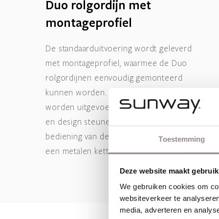
Duo rolgordijn met
montageprofiel
De standaarduitvoering wordt geleverd
met montageprofiel, waarmee de Duo
rolgordijnen eenvoudig gemonteerd
kunnen worden. De Duo rolgordijnen
worden uitgevoerd met design onderlat
en design steunen. De comfortabele
bediening van deze raamdecoratie gaat via
Toestemming
een metalen ketting.
Deze website maakt gebruik
We gebruiken cookies om cont
websiteverkeer te analyseren
media, adverteren en analys