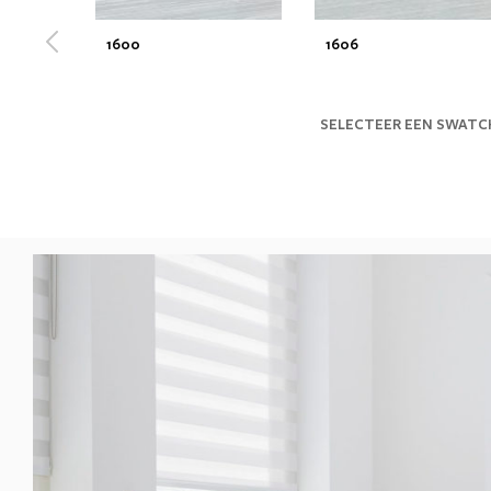
1600
1606
SELECTEER EEN SWATC