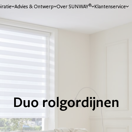
®
iratie
Advies & Ontwerp
Over SUNWAY
Klantenservice
Duo rolgordijnen