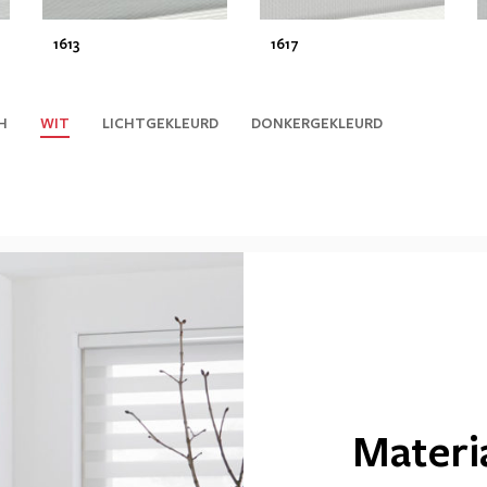
1613
1617
H
WIT
LICHTGEKLEURD
DONKERGEKLEURD
Materi