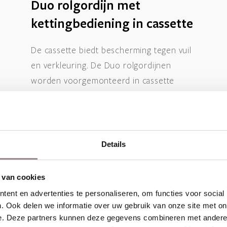
Duo rolgordijn met
kettingbediening in cassette
De cassette biedt bescherming tegen vuil
en verkleuring. De Duo rolgordijnen
worden voorgemonteerd in cassette
geleverd.
De cassette is leverbaar in drie kleuren:
wit (RAL 9016), aluminium (RAL 9006) en
zwart (RAL 9005).
Details
 van cookies
ent en advertenties te personaliseren, om functies voor social
. Ook delen we informatie over uw gebruik van onze site met on
e. Deze partners kunnen deze gegevens combineren met andere i