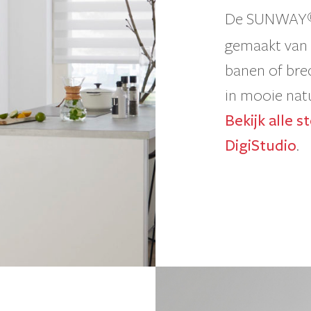
De SUNWAY
gemaakt van p
banen of bre
in mooie natu
Bekijk alle s
DigiStudio
.