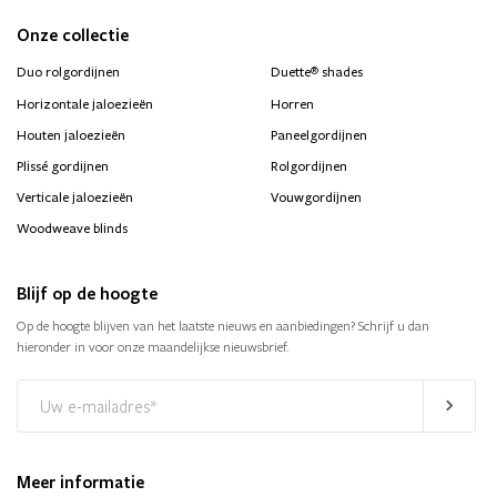
Onze collectie
®
Duo rolgordijnen
Duette
shades
Horizontale jaloezieën
Horren
Houten jaloezieën
Paneelgordijnen
Plissé gordijnen
Rolgordijnen
Verticale jaloezieën
Vouwgordijnen
Woodweave blinds
Blijf op de hoogte
Op de hoogte blijven van het laatste nieuws en aanbiedingen? Schrijf u dan
hieronder in voor onze maandelijkse nieuwsbrief.
Meer informatie