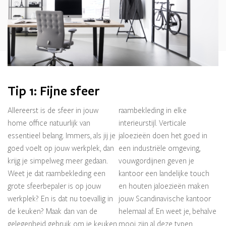
Tip 1: Fijne sfeer
Allereerst is de sfeer in jouw
raambekleding in elke
home office natuurlijk van
interieurstijl. Verticale
essentieel belang. Immers, als jij je
jaloezieën doen het goed in
goed voelt op jouw werkplek, dan
een industriële omgeving,
krijg je simpelweg meer gedaan.
vouwgordijnen geven je
Weet je dat raambekleding een
kantoor een landelijke touch
grote sfeerbepaler is op jouw
en houten jaloezieën maken
werkplek? En is dat nu toevallig in
jouw Scandinavische kantoor
de keuken? Maak dan van de
helemaal af. En weet je, behalve
gelegenheid gebruik om je keuken
mooi zijn al deze typen