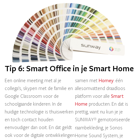
Tip 6: Smart Office in je Smart Home
Een online meeting met al je
samen met
Homey
: één
collega’s, skypen met de familie en
allesomvattend draadloos
Google Classroom voor de
platform voor alle
Smart
schoolgaande kinderen. In de
Home
producten. En dat is
huidige technologie is thuiswerken
prettig, want nu kun je je
en toch contact houden
SUNWAY
gemotoriseerde
®
eenvoudiger dan ooit. En dat geldt
raambekleding, je Sonos
ook voor de digitale ontwikkelingen
Home Sound System, je