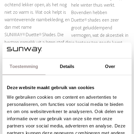
ochtend lekker open, als het nog
hele winter thuis werkt.
niet zo warm is. Wat ook helpt is
Bovendien hebben
warmtewerende raambekleding, en
Duette
shades een zeer
®
dan met name
groot geluiddempend
SUNWAY
Duette
Shades. Die
®
®
vermogen, wat de akoestiek in
bestaan namelijk uit 2 lagen stof die
je kantoor ten goede komt.
samen een gesloten
Dan kan jij af en toe lekker los
honingraatstructuur vormen. En
gaan met Spotify, tussen je
dat biedt een
drukke werkzaamheden door.
Toestemming
Details
Over
Deze website maakt gebruik van cookies
We gebruiken cookies om content en advertenties te
personaliseren, om functies voor social media te bieden
en om ons websiteverkeer te analyseren. Ook delen we
informatie over uw gebruik van onze site met onze
partners voor social media, adverteren en analyse. Deze
partners kunnen deze gegevens combineren met andere