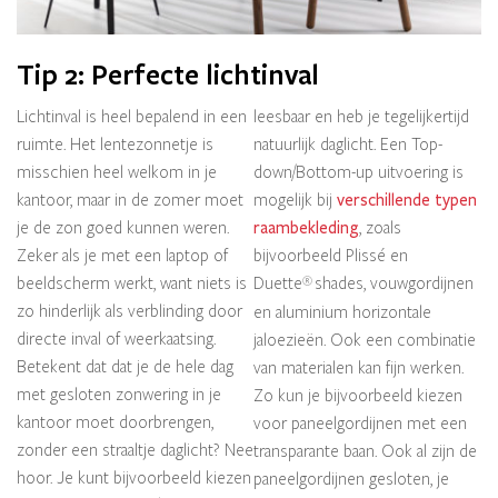
Tip 2: Perfecte lichtinval
Lichtinval is heel bepalend in een
leesbaar en heb je tegelijkertijd
ruimte. Het lentezonnetje is
natuurlijk daglicht. Een Top-
misschien heel welkom in je
down/Bottom-up uitvoering is
kantoor, maar in de zomer moet
mogelijk bij
verschillende typen
je de zon goed kunnen weren.
raambekleding
, zoals
Zeker als je met een laptop of
bijvoorbeeld Plissé en
beeldscherm werkt, want niets is
Duette
shades, vouwgordijnen
®
zo hinderlijk als verblinding door
en aluminium horizontale
directe inval of weerkaatsing.
jaloezieën. Ook een combinatie
Betekent dat dat je de hele dag
van materialen kan fijn werken.
met gesloten zonwering in je
Zo kun je bijvoorbeeld kiezen
kantoor moet doorbrengen,
voor paneelgordijnen met een
zonder een straaltje daglicht? Nee
transparante baan. Ook al zijn de
hoor. Je kunt bijvoorbeeld kiezen
paneelgordijnen gesloten, je