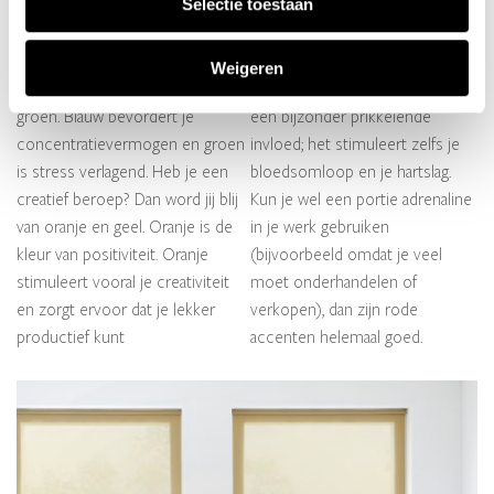
Selectie toestaan
creativiteit en op je
sociale interactie kan
productiviteit. Zoek je rust in je
plaatsvinden. Moet jij geprikkeld
kantoor? Ga dan voor de
worden? Rood is de kleur van
Weigeren
rustgevende kleuren blauw of
passie en emotie. Rood heeft
groen. Blauw bevordert je
een bijzonder prikkelende
concentratievermogen en groen
invloed; het stimuleert zelfs je
is stress verlagend. Heb je een
bloedsomloop en je hartslag.
creatief beroep? Dan word jij blij
Kun je wel een portie adrenaline
van oranje en geel. Oranje is de
in je werk gebruiken
kleur van positiviteit. Oranje
(bijvoorbeeld omdat je veel
stimuleert vooral je creativiteit
moet onderhandelen of
en zorgt ervoor dat je lekker
verkopen), dan zijn rode
productief kunt
accenten helemaal goed.