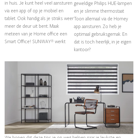
in huis. Je kunt heel veel aansturen
geweldige Philips HUE-lampen
via een app of op je mobiel en
en je slimme thermostaat
tablet. Ook handig als je straks weer
Toon allemaal via de Homey
meer de deur uit bent. Maak
app aansturen. Zo heb je
meteen van je Home office een
optimaal gebruiksgemak. En
Smart Office! SUNWAY
werkt
®
dat is toch heerlijk, in je eigen
kantoor?
We hopen dat deze tips je op weg helpen naar je leukste en