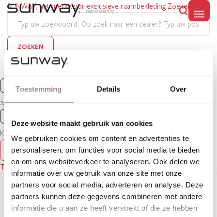
SUNWAY, het merk voor exclusieve raambekleding
Zoeken
MENU
Menu
Toestemming
Details
Over
2/10
Deze website maakt gebruik van cookies
Klassiek
We gebruiken cookies om content en advertenties te
MEER INFORMATIE
SHOWROOMS
personaliseren, om functies voor social media te bieden
en om ons websiteverkeer te analyseren. Ook delen we
Terug naar het overzicht
informatie over uw gebruik van onze site met onze
partners voor social media, adverteren en analyse. Deze
Onze collectie
partners kunnen deze gegevens combineren met andere
informatie die u aan ze heeft verstrekt of die ze hebben
®
Duo rolgordijnen
Duette
shades