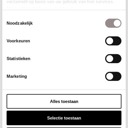
verzameld op basis van uw gebruik van hun services.
Horizontale jaloezieën
Horren
Meer informatie kunt u vinden op:
Houten jaloezieën
Paneelgordijnen
https://www.sunway.nl/privacyverklaring/
Toestemmingsselectie
Plissé gordijnen
Rolgordijnen
Noodzakelijk
Verticale jaloezieën
Vouwgordijnen
Woodweave blinds
Voorkeuren
Blijf op de hoogte
Statistieken
Op de hoogte blijven van het laatste nieuws en aanbiedingen? Schrijf u dan
hieronder in voor onze maandelijkse nieuwsbrief.
Marketing
Alles toestaan
Meer informatie
SHOWROOMS
Selectie toestaan