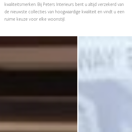
kwaliteitsmerken. Bij Peters Interieurs bent u altijd verzekerd van
de nieuwste collecties van hoogwaardige kwaliteit en vindt u een
ruime keuze voor elke woonstijl.