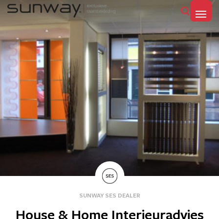
MENU
SUNWAY SES DEALER
House & Home Interieuradvies